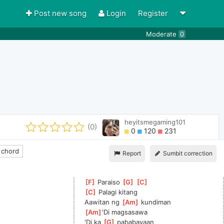
Post new song
Login
Register
Moderate
0
heyitsmegaming101
(0)
0
120
231
 chord
Report
Sumbit correction
[
F
]
 Paraiso 
[
G
]
[
C
]
[
C
]
 Palagi kitang
Aawitan ng 
[
Am
]
 kundiman
[
Am
]
'Di magsasawa
  
'Di ka 
[
G
]
 pababayaan