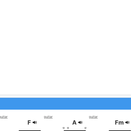
guitar
guitar
guitar
F
A
Fm