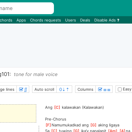
 chords
Apps
Chords requests
Users
Deals
Disable Ads
101:
tone for male voice
∬
≣≣
Easy
ge lines
Auto scroll
Columns
Ang 
[
C
]
 kalawakan (Kalawakan)
Pre-Chorus
[
F
]
Namumukadkad ang 
[
G
]
 aking ligaya
Sa 
[
C
]
 tuwing 
[
G
]
 ika’y papalapit 
[
Am
]
[
A
]
na  