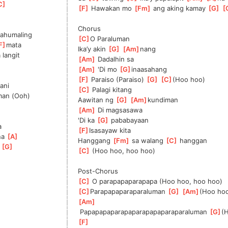
C
]
[
F
]
 Hawakan mo 
[
Fm
]
 ang aking kamay 
[
G
]
[
Chorus
ahumaling    
[
C
]
O Paraluman
F
]
mata             
Ika’y akin 
[
G
]
[
Am
]
nang        
 langit
[
Am
]
 Dadalhin sa
[
Am
]
 'Di mo 
[
G
]
inaasahang
[
F
]
 Paraiso (Paraiso) 
[
G
]
[
C
]
(Hoo hoo)
ani
[
C
]
 Palagi kitang              
man (Ooh)
Aawitan ng 
[
G
]
[
Am
]
kundiman
[
Am
]
 Di magsasawa             
'Di ka 
[
G
]
 pababayaan    
  
[
F
]
Isasayaw kita
na 
[
A
]
Hanggang 
[
Fm
]
 sa walang 
[
C
]
 hanggan   
 
[
G
]
[
C
]
 (Hoo hoo, hoo hoo)
Post-Chorus
[
C
]
 O parapapaparapapa (Hoo hoo, hoo hoo)
[
C
]
Parapapaparaparaluman 
[
G
]
[
Am
]
(Hoo hoo
[
Am
]
 Papapapaparapaparapapaparaparaluman 
[
G
]
(
[
F
]