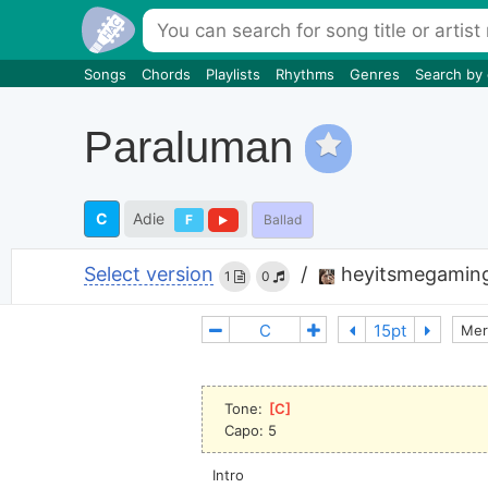
Songs
Chords
Playlists
Rhythms
Genres
Search by
Paraluman
C
Adie
F
Ballad
Select version
/
heyitsmegaming
1
0
Mer
Tone: 
[
C
]
Capo: 5
Intro