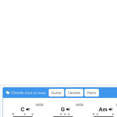
Chords
Guitar
Ukulele
Piano
(click to close)
guitar
guitar
C
G
Am