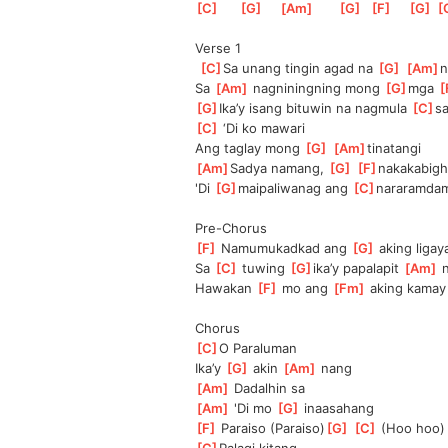
[
C
]
[
G
]
[
Am
]
[
G
]
[
F
]
[
G
]
[
Verse 1
[
C
]
Sa unang tingin agad na 
[
G
]
[
Am
]
n
Sa 
[
Am
]
 nagniningning mong 
[
G
]
mga 
[
[
G
]
Ika’y isang bituwin na nagmula 
[
C
]
sa
[
C
]
 ‘Di ko mawari            
Ang taglay mong 
[
G
]
[
Am
]
tinatangi
[
Am
]
Sadya namang, 
[
G
]
[
F
]
nakakabigh
'Di 
[
G
]
maipaliwanag ang 
[
C
]
nararamda
Pre-Chorus
[
F
]
 Namumukadkad ang 
[
G
]
 aking ligaya
Sa 
[
C
]
 tuwing 
[
G
]
ika’y papalapit 
[
Am
]
 
Hawakan 
[
F
]
 mo ang 
[
Fm
]
 aking kamay
Chorus
[
C
]
O Paraluman
Ika’y 
[
G
]
 akin 
[
Am
]
 nang     
[
Am
]
 Dadalhin sa
[
Am
]
 'Di mo 
[
G
]
 inaasahang
[
F
]
 Paraiso (Paraiso)
[
G
]
[
C
]
 (Hoo hoo)