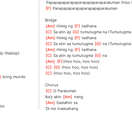
 Papapapaparapaparapapaparaparaluman (Hoo 
[
F
]
 Parapapaparapaparapapaparaluman
Bridge
[
Am
]
 Himig ng 
[
F
]
 tadhana
n
[
C
]
 Sa atin ay 
[
G
]
 tumutugma na (Tumutugma 
[
Am
]
 Himig ng 
[
F
]
 tadhana
[
C
]
 Sa atin ay tumutugma 
[
G
]
 na (Tumutugma 
[
Am
]
 Himig ng 
[
F
]
 tadhana
sip (Naiisip)
[
C
]
 Sa atin ay tumutugma 
[
G
]
 na
[
Am
]
[
F
]
(Hoo hoo, hoo hoo)
[
C
]
[
G
]
 (Hoo hoo, hoo hoo)               
[
C
]
 (Hoo hoo, hoo hoo)
]
 kong mundo
Chorus
[
C
]
 O Paraluman            
Ika’y akin 
[
Am
]
 nang          
[
Am
]
 Dadalhin sa 
n       
'Di mo inaasahang