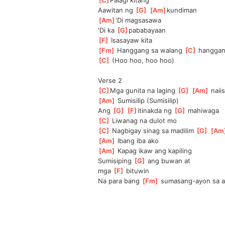
[
C
]
Palagi kitang              
Aawitan ng 
[
G
]
[
Am
]
kundiman
[
Am
]
'Di magsasawa 
'Di ka 
[
G
]
pababayaan
[
F
]
 Isasayaw kita
[
Fm
]
 Hanggang sa walang 
[
C
]
 hangga
[
C
]
 (Hoo hoo, hoo hoo)
Verse 2
[
C
]
Mga gunita na laging 
[
G
]
[
Am
]
 naii
[
Am
]
 Sumisilip (Sumisilip)
Ang 
[
G
]
[
F
]
itinakda ng 
[
G
]
 mahiwaga
[
C
]
 Liwanag na dulot mo   
[
C
]
 Nagbigay sinag sa madilim 
[
G
]
[
Am
[
Am
]
 Ibang iba ako 
[
Am
]
 Kapag ikaw ang kapiling
Sumisiping 
[
G
]
 ang buwan at 
mga
[
F
]
 bituwin                  
Na para bang 
[
Fm
]
 sumasang-ayon sa ati