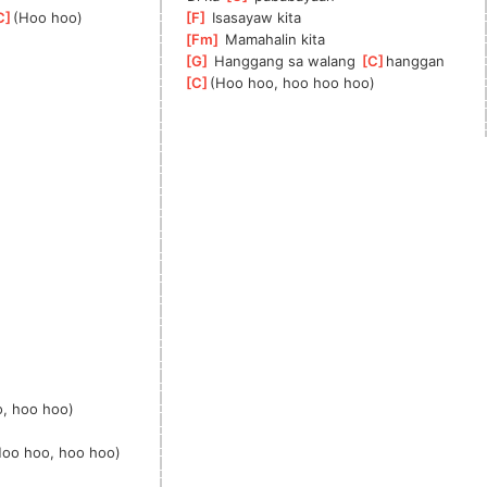
C
]
(Hoo hoo)
[
F
]
 Isasayaw kita   
[
Fm
]
 Mamahalin kita
[
G
]
 Hanggang sa walang 
[
C
]
hanggan
[
C
]
(Hoo hoo, hoo hoo hoo)
, hoo hoo)
Hoo hoo, hoo hoo)