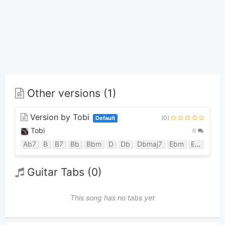
Other versions (1)
Version by Tobi
(0)
Default
Tobi
0
Ab7
B
B7
Bb
Bbm
D
Db
Dbmaj7
Ebm
Ebm7
E
Guitar Tabs (0)
This song has no tabs yet