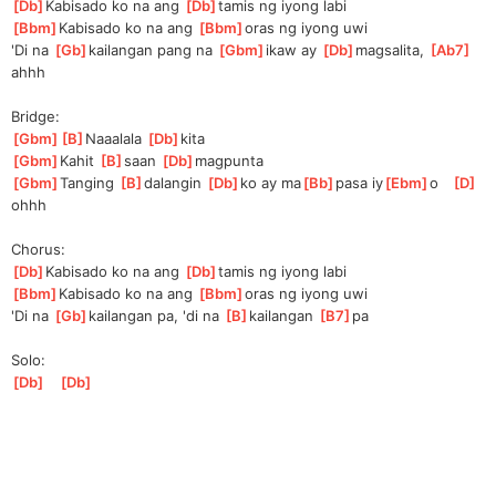
[
Db
]
Kabi
sado ko na ang 
[
Db
]
ta
mis ng iyong labi
[
Bbm
]
Kabi
sado ko na ang 
[
Bbm
]
o
ras ng iyong uwi
'Di na 
[
Gb
]
kailangan pang na 
[
Gbm
]
ik
aw ay 
[
Db
]
magsali
ta, 
[
Ab7
]
ahhh
Bridge:
[
Gbm
]
[
B
]
Naaal
ala 
[
Db
]
kita
[
Gbm
]
Kahit 
[
B
]
sa
an 
[
Db
]
magpunta
[
Gbm
]
Tanging 
[
B
]
da
langin 
[
Db
]
ko ay ma
[
Bb
]
pasa iy
[
Ebm
]
o   
[
D
]
ohhh
Chorus:
[
Db
]
Kabi
sado ko na ang 
[
Db
]
ta
mis ng iyong labi
[
Bbm
]
Kabi
sado ko na ang 
[
Bbm
]
o
ras ng iyong uwi
'Di na 
[
Gb
]
kailangan pa, 'di na 
[
B
]
kailangan 
[
B7
]
pa
Solo:
[
Db
]
[
Db
]