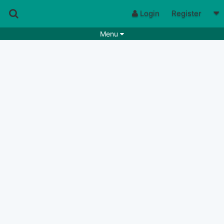
Login
Register
Menu
Songs
Guitar Tabs
Playlists
Chords
Rhythms
Genres
Search by chords
Apps
Chords requests
Users
Deals
Moderate
0
Disable Ads