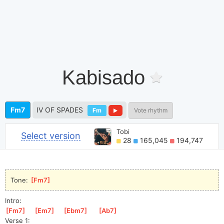
Kabisado
Fm7
IV OF SPADES
Fm
Vote rhythm
Tobi
Select version
28
165,045
194,747
Tone: 
[
Fm7
]
Intro:
[
Fm7
]
[
Em7
]
[
Ebm7
]
[
Ab7
]
Verse 1: