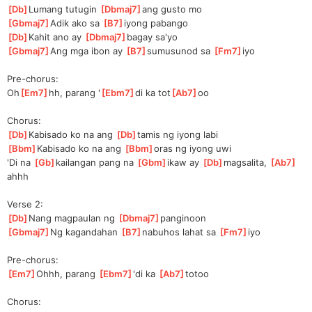
[
Db
]
Lumang tutugin 
[
Dbmaj7
]
ang gusto mo
[
Gbmaj7
]
Adik ako sa 
[
B7
]
iyong
 pabango
[
Db
]
Kahit ano ay 
[
Dbmaj7
]
bagay sa'yo
[
Gbmaj7
]
Ang mga ibon ay 
[
B7
]
sumusunod sa 
[
Fm7
]
iy
o  
Pre-chorus:
Oh
[
Em7
]
hh, parang '
[
Ebm7
]
di ka tot
[
Ab7
]
oo 
Chorus:
[
Db
]
Kabi
sado ko na ang 
[
Db
]
ta
mis ng iyong labi
[
Bbm
]
Kabi
sado ko na ang 
[
Bbm
]
o
ras ng iyong uwi
'Di na 
[
Gb
]
kailangan pang na 
[
Gbm
]
ik
aw ay 
[
Db
]
magsali
ta, 
[
Ab7
]
ahhh
Verse 2:
[
Db
]
Nang magpaulan ng 
[
Dbmaj7
]
panginoon
[
Gbmaj7
]
Ng kagandahan 
[
B7
]
na
buhos lahat sa 
[
Fm7
]
iy
o  
Pre-chorus:
[
Em7
]
Ohhh, parang 
[
Ebm7
]
'
di ka 
[
Ab7
]
tot
oo 
Chorus: