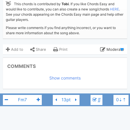
👋
This chords is contributed by
Tobi
. If you like Chords Easy and
would like to contribute, you can also create a new song/chords
HERE
.
See your chords appearing on the Chords Easy main page and help other
guitar players.
Please write comments if you find anything incorrect, or you want to
share more information about the song above.
Add to
Share
Print
Moderate
Updated 2026-07- 6
Updated:
COMMENTS
356
Views:
Show comments
Tobi
(Tobi approved)
Poster:
IV OF SPADES
Author:
Pop
Genre:
∬
0
Favorite: