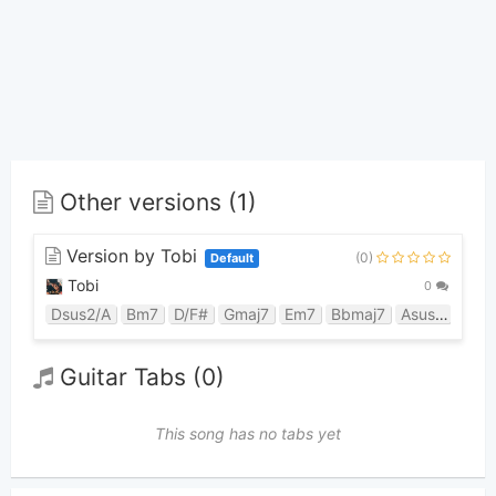
Other versions (1)
Version by Tobi
(0)
Default
Tobi
0
Dsus2/A
Bm7
D/F#
Gmaj7
Em7
Bbmaj7
Asus4
Cad
Guitar Tabs (0)
This song has no tabs yet