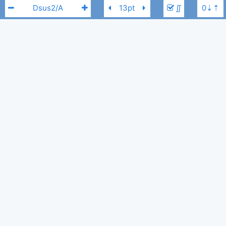
∬
RELATED SONGS
December Avenue
D
Sa Ngalan Ng Pag Ibig
-
December Avenue
5,763
Tobi
,
24 / 08, 2019
Kung Di Rin Lang Ikaw
-
December Avenue
,
Moira Dela Torre
7,848
Tobi
,
26 / 08, 2019
Huling Sandali
-
December Avenue
3,682
Tobi
,
2 / 11, 2022