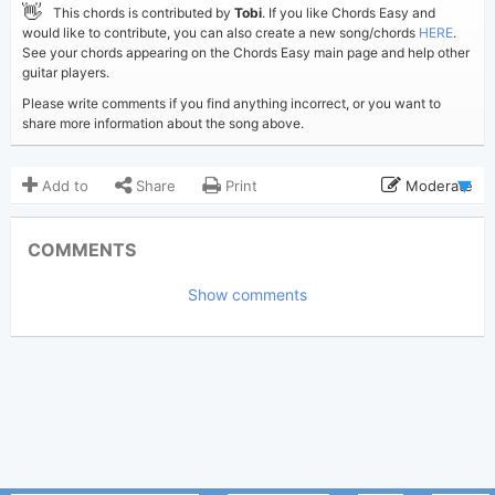
👋
This chords is contributed by
Tobi
. If you like Chords Easy and
would like to contribute, you can also create a new song/chords
HERE
.
See your chords appearing on the Chords Easy main page and help other
guitar players.
Please write comments if you find anything incorrect, or you want to
share more information about the song above.
Add to
Share
Print
Moderate
Updated 2019-08-24
Updated:
COMMENTS
5,763
Views:
Show comments
Tobi
(Tobi approved)
Poster:
December Avenue
Author:
Genre:
2
Favorite: