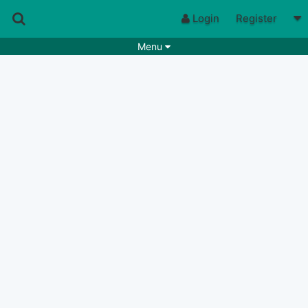
Login
Register
Menu
Songs
Guitar Tabs
Playlists
Chords
Rhythms
Genres
Search by chords
Apps
Chords requests
Users
Deals
Moderate
0
Disable Ads