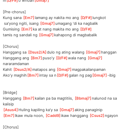
m
[
D/F#
]
o whoah
[
Gmaj7
]
[Pre-chorus]
Kung sana 
[
Em7
]
lamang ay nakita mo ang 
[
D/F#
]
lungkot
 sa'yong ngiti, isang 
[
Gmaj7
]
uma
gang 'di ka nagbalik
Gumising 
[
Em7
]
ka at nang makita mo ang 
[
D/F#
]
tamis ng sandali ng 
[
Gmaj7
]
kah
apong di magbabalik
[Chorus]
Hanggang sa 
[
Dsus2/A
]
dulo ng ating walang 
[
Gmaj7
]
hanggan
Hanggang ang 
[
Bm7
]
puso'y 
[
D/F#
]
wal
a nang 
[
Gmaj7
]
narar
amdaman
Kahit 
[
Dsus2/A
]
mat
apos ang 
[
Gmaj7
]
magpakail
anpaman
Ako'y maghih
[
Bm7
]
intay sa n
[
D/F#
]
galan ng pag
[
Gmaj7
]
-ibig
[Bridge]
Hanggang 
[
Bm7
]
kailan pa ba magtitiis, 
[
Bbmaj7
]
nalu
nod na sa 
kaiisip
[
Asus4
]
Huling kapiling ka'y sa 
[
Gmaj7
]
aking panaginip
[
Em7
]
Ikaw mula noon, 
[
Cadd9
]
ika
w hanggang 
[
Csus2
]
ngayon
[Chorus]