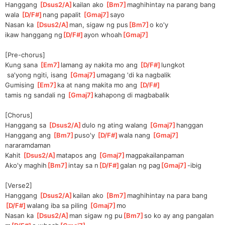
Hanggang 
[
Dsus2/A
]
kailan ako 
[
Bm7
]
mag
hihintay na parang bang 
wala 
[
D/F#
]
nang papalit 
[
Gmaj7
]
s
ayo  
Nasan ka 
[
Dsus2/A
]
man, sigaw ng pus
[
Bm7
]
o ko'y 
ikaw
 hanggang ng
[
D/F#
]
ayon whoah
[
Gmaj7
]
[Pre-chorus]
Kung sana 
[
Em7
]
lamang ay nakita mo ang 
[
D/F#
]
lungkot
 sa'yong ngiti, isang 
[
Gmaj7
]
uma
gang 'di ka nagbalik
Gumising 
[
Em7
]
ka at nang makita mo ang 
[
D/F#
]
tamis ng sandali ng 
[
Gmaj7
]
kah
apong di magbabalik
[Chorus]
Hanggang sa 
[
Dsus2/A
]
dulo ng ating walang 
[
Gmaj7
]
hanggan
Hanggang ang 
[
Bm7
]
puso'y 
[
D/F#
]
wal
a nang 
[
Gmaj7
]
narar
amdaman
Kahit 
[
Dsus2/A
]
mat
apos ang 
[
Gmaj7
]
magpakail
anpaman
Ako'y maghih
[
Bm7
]
intay sa n
[
D/F#
]
galan ng pag
[
Gmaj7
]
-ibig
[Verse2]
Hanggang 
[
Dsus2/A
]
kailan ako 
[
Bm7
]
maghi
hintay na para bang 
[
D/F#
]
wal
ang iba sa piling 
[
Gmaj7
]
mo   
Nasan ka 
[
Dsus2/A
]
man sigaw ng pu
[
Bm7
]
so ko ay ang pangalan 