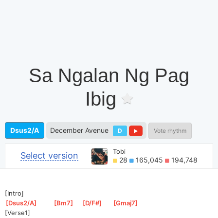
Sa Ngalan Ng Pag
Ibig
Dsus2/A
December Avenue
D
Vote rhythm
Tobi
Select version
28
165,045
194,748
[Intro]
[
Dsus2/A
]
[
Bm7
]
[
D/F#
]
[
Gmaj7
]
[Verse1]