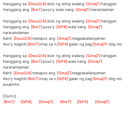
Hanggang sa 
[
Dsus2/A
]
dulo ng ating walang 
[
Gmaj7
]
hanggan
Hanggang ang 
[
Bm7
]
puso'y wala nang 
[
Gmaj7
]
mar
amdaman
Hanggang sa 
[
Dsus2/A
]
dulo ng ating walang 
[
Gmaj7
]
hanggan
Hanggang ang 
[
Bm7
]
puso'y 
[
D/F#
]
wal
a nang 
[
Gmaj7
]
narar
amdaman
Kahit 
[
Dsus2/A
]
mat
apos ang 
[
Gmaj7
]
magpakail
anpaman
Ako'y maghih
[
Bm7
]
intay sa n
[
D/F#
]
galan ng pag
[
Gmaj7
]
-ibig mo
Hanggang sa 
[
Dsus2/A
]
dulo ng ating walang 
[
Gmaj7
]
hanggan
Hanggang ang 
[
Bm7
]
puso'y 
[
D/F#
]
wal
a nang 
[
Gmaj7
]
narar
amdaman
Kahit 
[
Dsus2/A
]
mat
apos ang 
[
Gmaj7
]
magpakail
anpaman
Ako'y maghih
[
Bm7
]
intay sa n
[
D/F#
]
galan ng pag
[
Gmaj7
]
-ibig mo 
woahhhh
[Outro]
[
Bm7
]
[
D/F#
]
[
Gmaj7
]
[
Bm7
]
[
D/F#
]
[
Gmaj7
]