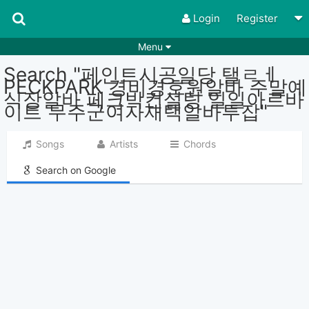
Login
Register
Menu
Search "페인트시공일당 탤ㄹㅔ
Songs
Guitar Tabs
PECKPARK 경비경호원알바 주말예
식장알바 페크박컨설팅 일일아르바
Playlists
Chords
이트 무주군여자재택알바투잡"
Rhythms
Genres
Songs
Artists
Chords
Search by chords
Apps
Search on Google
Chords requests
Users
Deals
Moderate
0
Disable Ads